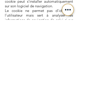
cookie peut s’installer automatiquement
sur son logiciel de navigation.
Le cookie ne permet pas d’identifier
l’utilisateur mais sert à analyser les
informations de navigation de celui-ci sur
le site, les services et rubriques visités. Ces
informations sont utiles aux fins de
statistiques globales. Vous pouvez à tout
moment consulter les cookies actifs
depuis votre barre de navigation.
Conformément à la réglementation en
vigueur, la durée de validité du
consentement du visiteur aux cookies est
d’une durée de 13 mois. Ces données ne
seront en aucun cas transmises à des tiers.
Les données recueillies et transmises à
Google Analytics à des fins de suivi sont
anonymisées, afin de protéger la vie
privée de l'utilisateur.
L’utilisateur, via le bandeau d’information
sur les Cookies, accepte que la poursuite
de sa navigation sur le site de BAUMALU
vaille accord au dépôt de Cookies sur son
terminal. Il peut toutefois s’opposer à